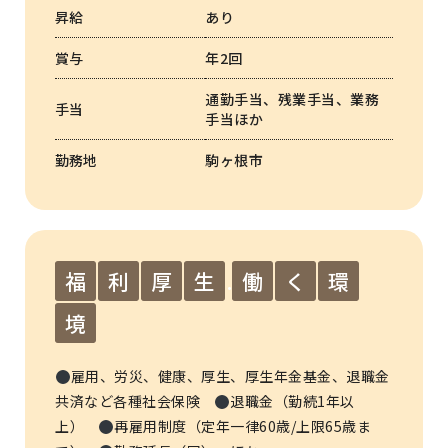
昇給
あり
賞与
年2回
通勤手当、残業手当、業務
手当
手当ほか
勤務地
駒ヶ根市
福
利
厚
生
.
働
く
環
境
雇用、労災、健康、厚生、厚生年金基金、退職金
共済など各種社会保険
退職金（勤続1年以
上）
再雇用制度（定年一律60歳/上限65歳ま