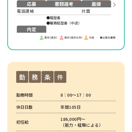
応募
書類選考
面接
電話連絡
対面
●履歴書
●職務経歴書（中途）
内定
勤
務
条
件
勤務時間
8：00〜17：00
休日日数
年間105日
186,000円〜
初任給
（能力・経験による）