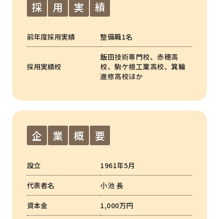
採
用
実
績
前年度採用実績
整備職1名
飯田技術専門校、赤穂高
採用実績校
校、駒ケ根工業高校、箕輪
進修高校ほか
企
業
概
要
設立
1961年5月
代表者名
小池 長
資本金
1,000万円