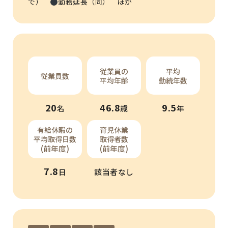
で）
勤務延長（同） ほか
従業員の
平均
従業員数
平均年齢
勤続年数
20
46.8
9.5
名
歳
年
有給休暇の
育児休業
平均取得日数
取得者数
(前年度)
(前年度)
7.8
日
該当者なし